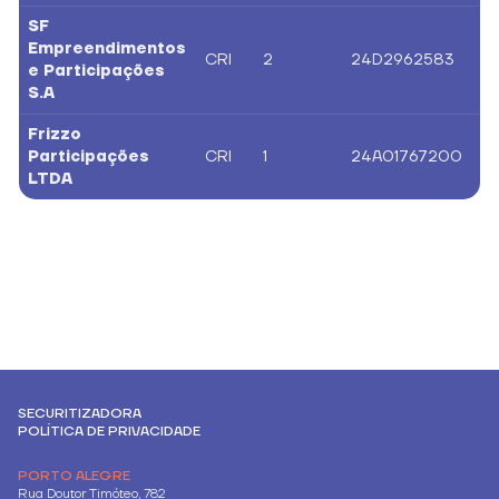
SF
Empreendimentos
CRI
2
24D2962583
e Participações
S.A
Frizzo
Participações
CRI
1
24A01767200
LTDA
SECURITIZADORA
POLÍTICA DE PRIVACIDADE
PORTO ALEGRE
Rua Doutor Timóteo, 782