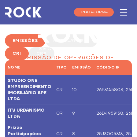
PLATAFORMA
Menu
EMISSÕES
REGULATÓRIO
CRI
CRA
EMISSÃO DE OPERAÇÕES DE
FINANCIAMENTO IMOBILIÁRIO
NOME
TIPO
EMISSÃO
CÓDIGO IF
STUDIO ONE
EMPREENDIMENTO
CRI
10
26F3145803, 26F3
IMOBILIÁRIO SPE
LTDA
ITV URBANISMO
CRI
9
26D4959138, 26D
LTDA
Frizzo
Participações
CRI
8
25J3005313, 25J