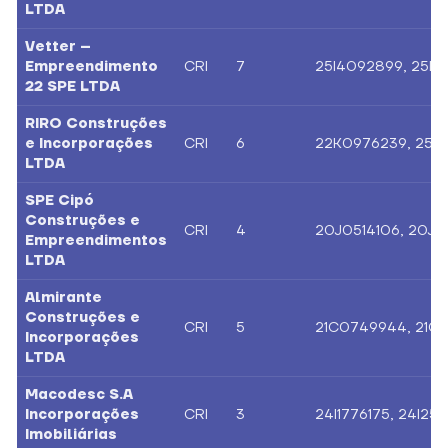
LTDA
Vetter –
Empreendimento
CRI
7
25I4092899, 25I
22 SPE LTDA
RIRO Construções
e Incorporações
CRI
6
22K0976239, 25A
LTDA
SPE Cipó
Construções e
CRI
4
20J0514106, 20J1
Empreendimentos
LTDA
Almirante
Construções e
CRI
5
21C0749944, 21C
Incorporações
LTDA
Macodesc S.A
Incorporações
CRI
3
24I1776175, 24I25
Imobiliárias